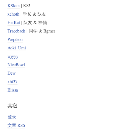
KSkun
| KS!
xehoth
| 学长 & 队友
He Kai
| 队友 & 神仙
Traceback
| 同学 & Bgmer
Wepdekr
Aoki_Umi
wjyyy
NiceBowl
Dew
xht37
Elissa
其它
登录
文章 RSS