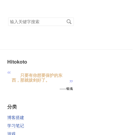
搜
索
关
键
字
Hitokoto
“
只要有你想要保护的东
西，那就拔剑好了。
”
——银魂
分类
博客搭建
学习笔记
游戏