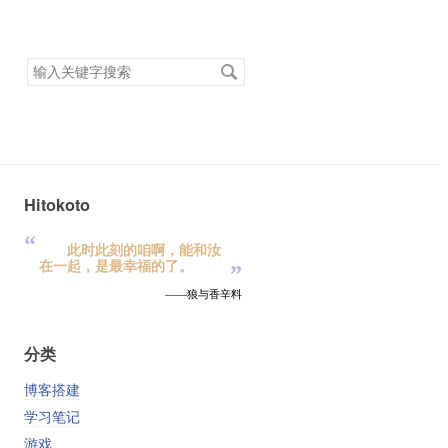
搜
索
关
键
字
Hitokoto
“
此时此刻的咱啊，能和汝
在一起，是最幸福的了。
”
——狼与香辛料
分类
博客搭建
学习笔记
游戏