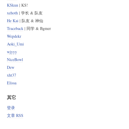
KSkun
| KS!
xehoth
| 学长 & 队友
He Kai
| 队友 & 神仙
Traceback
| 同学 & Bgmer
Wepdekr
Aoki_Umi
wjyyy
NiceBowl
Dew
xht37
Elissa
其它
登录
文章 RSS