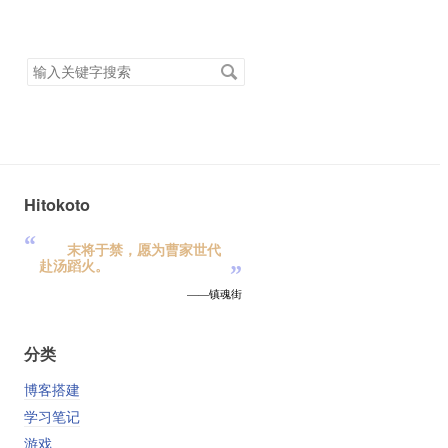
搜
索
关
键
字
Hitokoto
“
末将于禁，愿为曹家世代
赴汤蹈火。
”
——镇魂街
分类
博客搭建
学习笔记
游戏