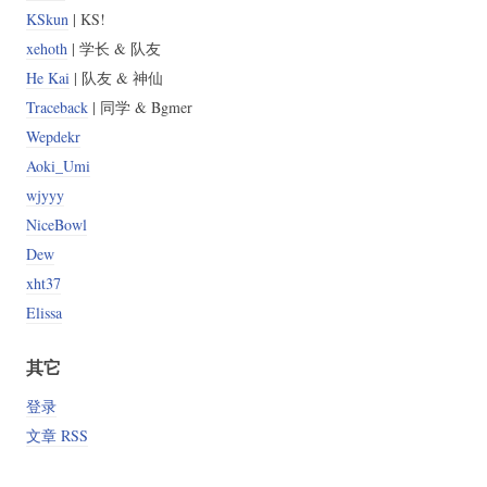
KSkun
| KS!
xehoth
| 学长 & 队友
He Kai
| 队友 & 神仙
Traceback
| 同学 & Bgmer
Wepdekr
Aoki_Umi
wjyyy
NiceBowl
Dew
xht37
Elissa
其它
登录
文章 RSS