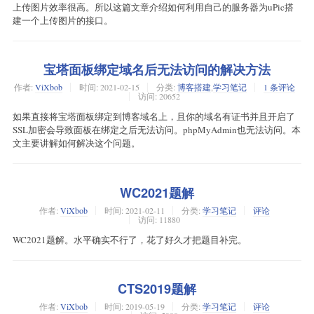
上传图片效率很高。所以这篇文章介绍如何利用自己的服务器为uPic搭
建一个上传图片的接口。
宝塔面板绑定域名后无法访问的解决方法
作者:
ViXbob
时间:
2021-02-15
分类:
博客搭建
,
学习笔记
1 条评论
访问: 20652
如果直接将宝塔面板绑定到博客域名上，且你的域名有证书并且开启了
SSL加密会导致面板在绑定之后无法访问。phpMyAdmin也无法访问。本
文主要讲解如何解决这个问题。
WC2021题解
作者:
ViXbob
时间:
2021-02-11
分类:
学习笔记
评论
访问: 11880
WC2021题解。水平确实不行了，花了好久才把题目补完。
CTS2019题解
作者:
ViXbob
时间:
2019-05-19
分类:
学习笔记
评论