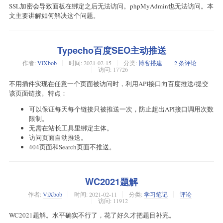
SSL加密会导致面板在绑定之后无法访问。phpMyAdmin也无法访问。本
文主要讲解如何解决这个问题。
Typecho百度SEO主动推送
作者:
ViXbob
时间:
2021-02-15
分类:
博客搭建
2 条评论
访问: 17726
不用插件实现在任意一个页面被访问时，利用API接口向百度推送/提交
该页面链接。特点：
可以保证每天每个链接只被推送一次，防止超出API接口调用次数
限制。
无需在站长工具里绑定主体。
访问页面自动推送。
404页面和Search页面不推送。
WC2021题解
作者:
ViXbob
时间:
2021-02-11
分类:
学习笔记
评论
访问: 11912
WC2021题解。水平确实不行了，花了好久才把题目补完。