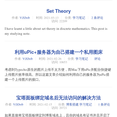
2021}
Set Theory
作者:
ViXbob
时间:
2021-03-13
分类:
学习笔记
2 条评论
访问: 22209
I have learnt a little about set theory in discrete mathematics. This post is
my studying note.
利用uPic+服务器为自己搭建一个私用图床
作者:
ViXbob
时间:
2021-02-26
分类:
学习笔记
评论
访问: 10653
考虑到Typecho原生的图片上传不太方便，而Mac下用uPic并配合快捷键
上传图片效率很高。所以这篇文章介绍如何利用自己的服务器为uPic搭
建一个上传图片的接口。
宝塔面板绑定域名后无法访问的解决方法
作者:
ViXbob
时间:
2021-02-15
分类:
博客搭建
,
学习笔记
1 条评论
访问: 20721
如果直接将宝塔面板绑定到博客域名上，且你的域名有证书并且开启了