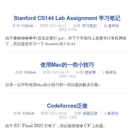
Stanford CS144 Lab Assignment 学习笔记
作者:
ViXbob
时间:
2021-08-15
分类:
学习笔记
12 条评论
访问: 59706
由于
暑假没啥事干
(其实还要打 gal)，并下个学期马上就要学计算机网络
了，所以提前学习一下 Stanford 的 CS144
使用Mac的一些小技巧
作者:
ViXbob
时间:
2021-08-15
分类:
瞎折腾
1 条评论
访问: 10031
分享一点平时使用Mac的小技巧和一些问题的解决方案~
Codeforces泛做
作者:
ViXbob
时间:
2021-05-02
分类:
刷题记录
1 条评论
访问: 17282
由于
\text{EC
EC Final 2021
打铁了，所以随便做做
\text{CF}
CF
上的题。
Final